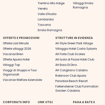
Trentino Alto Adige
Villaggi Emilia
Romagna
Veneto
Valle d'Aosta
Lombardia
Toscana
Emilia Romagna
OFFERTE E PROMOZIONI
STRUTTURE IN EVIDENZA
Offerte Last Minute
AH Style Green Park Village
Offerte villaggi 2026
Villaggio Hotel Costa Sybaris
Vacanze Brevi
AH Forte Club Scalea
Offerte Apulia Hotel
AH Isola di Pazze Hotel Club
Villaggi Top
AH Baia Di Dino
Viaggi di Gruppo e Tour
AH Corigliano Calabro
Organizzati
Robinson Club Apulia
Vacanze Welfare Aziendale
Paradise Beach Resort
Falkensteiner Club Funimation
Garden Calabria
CORPORATE INFO
LINK UTILI
PAGA A RATE E