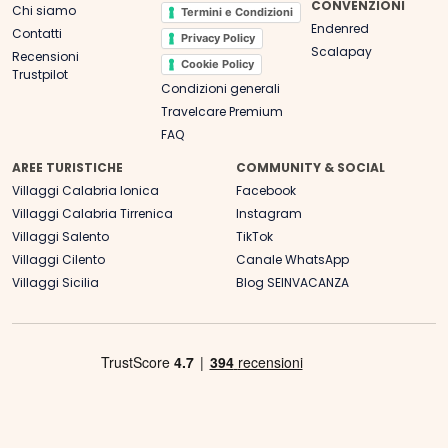
CONVENZIONI
Chi siamo
Termini e Condizioni
Endenred
Contatti
Privacy Policy
Scalapay
Recensioni
Cookie Policy
Trustpilot
Condizioni generali
Travelcare Premium
FAQ
AREE TURISTICHE
COMMUNITY & SOCIAL
Villaggi Calabria Ionica
Facebook
Villaggi Calabria Tirrenica
Instagram
Villaggi Salento
TikTok
Villaggi Cilento
Canale WhatsApp
Villaggi Sicilia
Blog SEINVACANZA