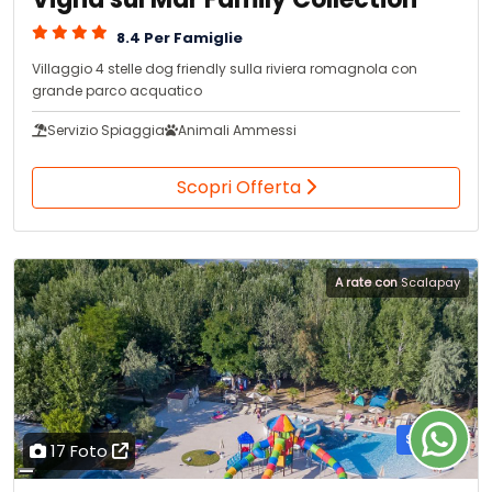
8.4 Per Famiglie
Villaggio 4 stelle dog friendly sulla riviera romagnola con
grande parco acquatico
Servizio Spiaggia
Animali Ammessi
Scopri Offerta
A rate con
Scalapay
Sul Mare
17 Foto