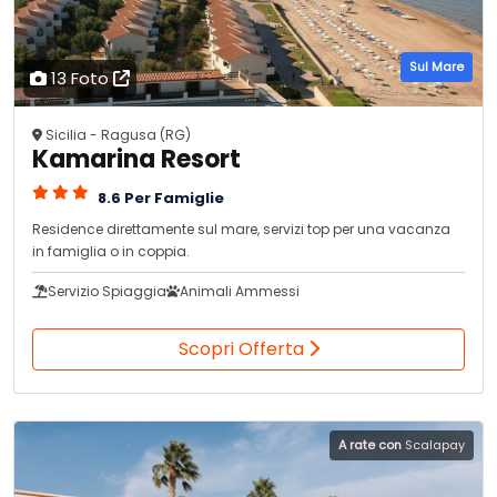
Sul Mare
13 Foto
Sicilia - Ragusa (RG)
Kamarina Resort
8.6 Per Famiglie
Residence direttamente sul mare, servizi top per una vacanza
in famiglia o in coppia.
Servizio Spiaggia
Animali Ammessi
Scopri Offerta
A rate con
Scalapay