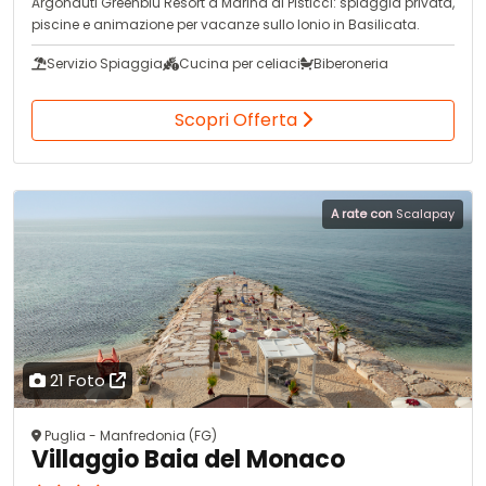
Argonauti Greenblu Resort a Marina di Pisticci: spiaggia privata,
piscine e animazione per vacanze sullo Ionio in Basilicata.
Servizio Spiaggia
Cucina per celiaci
Biberoneria
Scopri Offerta
A rate con
Scalapay
21 Foto
Puglia - Manfredonia (FG)
Villaggio Baia del Monaco