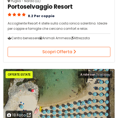
Puglia - Nardo (LE)
Portoselvaggio Resort
8.2 Per coppie
Accogliente Resort 4 stelle sulla costa ionica salentina. Ideale
per coppie e famiglie che cercano comfort e relax.
Centro benessere
Animali Ammessi
Attrezzata
Scopri Offerta
OFFERTE ESTATE
A rate con
Scalapay
18 Foto