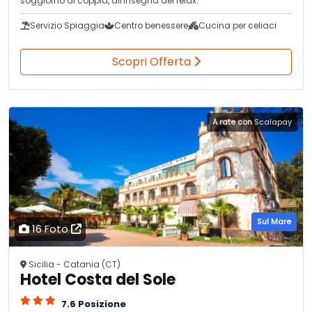
soggiorno di coppia, all'insegna del relax.
Servizio Spiaggia
Centro benessere
Cucina per celiaci
Scopri Offerta
A rate con
Scalapay
Sul Mare
16 Foto
Sicilia - Catania (CT)
Hotel Costa del Sole
7.6 Posizione