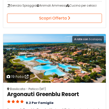
Servizio Spiaggia
Animali Ammessi
Cucina per celiaci
Scopri Offerta
A rate con
Scalapay
19 Foto
Basilicata - Pisticci (MT)
Argonauti Greenblu Resort
9.2 Per Famiglie