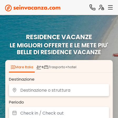
RESIDENCE VACANZE
LE MIGLIORI OFFERTE E LE METE PIU'
BELLE DI RESIDENCE VACANZE
+
Mare Italia
Trasporto+hotel
Destinazione
Periodo