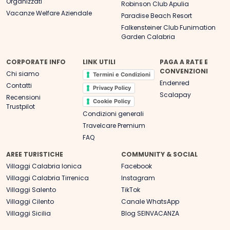
Organizzati
Robinson Club Apulia
Vacanze Welfare Aziendale
Paradise Beach Resort
Falkensteiner Club Funimation
Garden Calabria
CORPORATE INFO
LINK UTILI
PAGA A RATE E
CONVENZIONI
Chi siamo
Termini e Condizioni
Endenred
Contatti
Privacy Policy
Scalapay
Recensioni
Cookie Policy
Trustpilot
Condizioni generali
Travelcare Premium
FAQ
AREE TURISTICHE
COMMUNITY & SOCIAL
Villaggi Calabria Ionica
Facebook
Villaggi Calabria Tirrenica
Instagram
Villaggi Salento
TikTok
Villaggi Cilento
Canale WhatsApp
Villaggi Sicilia
Blog SEINVACANZA