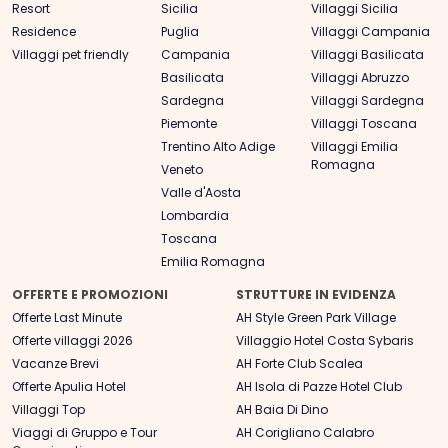
Resort
Sicilia
Villaggi Sicilia
Residence
Puglia
Villaggi Campania
Villaggi pet friendly
Campania
Villaggi Basilicata
Basilicata
Villaggi Abruzzo
Sardegna
Villaggi Sardegna
Piemonte
Villaggi Toscana
Trentino Alto Adige
Villaggi Emilia
Romagna
Veneto
Valle d'Aosta
Lombardia
Toscana
Emilia Romagna
OFFERTE E PROMOZIONI
STRUTTURE IN EVIDENZA
Offerte Last Minute
AH Style Green Park Village
Offerte villaggi 2026
Villaggio Hotel Costa Sybaris
Vacanze Brevi
AH Forte Club Scalea
Offerte Apulia Hotel
AH Isola di Pazze Hotel Club
Villaggi Top
AH Baia Di Dino
Viaggi di Gruppo e Tour
AH Corigliano Calabro