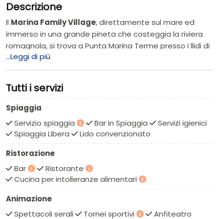
Descrizione
Il
Marina Family Village
, direttamente sul mare ed
immerso in una grande pineta che costeggia la riviera
romagnola, si trova a Punta Marina Terme presso i llidi di
...Leggi di più
Ravenna. Il villaggio ospita diverse tipologie di moderne
case mobili, tutte con accesso indipendente, veranda
esterna attrezzata e cucina. Il villaggio offre il
Tutti i servizi
trattamento di
Formula Residence
ma con possibilità
di usufruire della formula di mezza pensione o pensione
Spiaggia
completa presso i suoi ristoranti in pineta ed anche al
Servizio spiaggia
Bar in Spiaggia
Servizi igienici
mare. La
spiaggia
attrezzata è raggiungibile
Spiaggia Libera
Lido convenzionato
comodamente a piedi e dista meno di 150 metri, inoltre
un ampio tratto di sabbia è riservato agli amici a
Ristorazione
quattro zampe, i cani sono ammessi nel villaggio. A
Bar
Ristorante
disposizione degli ospiti un
parco acquatico
con
Cucina per intolleranze alimentari
idromassaggio,
piscina
per adulti e piscina per bambini.
Un ricco programma di
animazione
allieterà il soggiorno
Animazione
degli ospiti con intrattenimento per grandi e piccini. Il
Spettacoli serali
Tornei sportivi
Anfiteatro