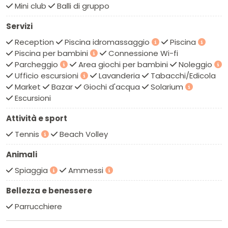
villaggio dista circa 10 km dalla bella città di
Ravenna
ed
Mini club
Balli di gruppo
è vicino ai parchi divertimento
Mirabilandia
e
Italia in
Servizi
Miniatura
.
Reception
Piscina idromassaggio
Piscina
Piscina per bambini
Connessione Wi-fi
Parcheggio
Area giochi per bambini
Noleggio
Ufficio escursioni
Lavanderia
Tabacchi/Edicola
Market
Bazar
Giochi d'acqua
Solarium
Escursioni
Attività e sport
Tennis
Beach Volley
Animali
Spiaggia
Ammessi
Bellezza e benessere
Parrucchiere