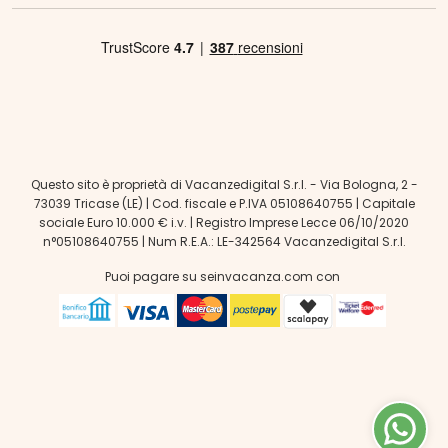
Questo sito è proprietà di Vacanzedigital S.r.l. - Via Bologna, 2 -
73039 Tricase (LE) | Cod. fiscale e P.IVA 05108640755 | Capitale
sociale Euro 10.000 € i.v. | Registro Imprese Lecce 06/10/2020
n°05108640755 | Num R.E.A.: LE-342564 Vacanzedigital S.r.l.
Puoi pagare su seinvacanza.com con