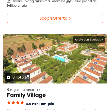
Servizio Spiaggia
Animali Ammessi
Cucina per celiaci
Biberoneria
Scopri Offerta
A rate con
Scalapay
18 Foto
Puglia - Otranto (LE)
Family Village
8.6 Per Famiglie