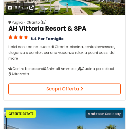
16 Foto
Puglia - Otranto (LE)
AH Vittoria Resort & SPA
8.4 Per Famiglie
Hotel con spa nel cuore di Otranto: piscina, centro benessere,
eleganza e comfort per una vacanza relax a pochi passi dal
mare
Centro benessere
Animali Ammessi
Cucina per celiaci
Attrezzata
Scopri Offerta
OFFERTE ESTATE
A rate con
Scalapay