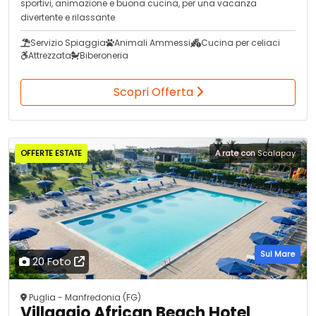
sportivi, animazione e buona cucina, per una vacanza
divertente e rilassante
Servizio Spiaggia
Animali Ammessi
Cucina per celiaci
Attrezzata
Biberoneria
Scopri Offerta
OFFERTE ESTATE
A rate con
Scalapay
Sul Mare
20 Foto
Puglia - Manfredonia (FG)
Villaggio African Beach Hotel