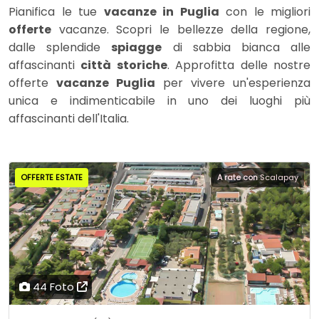
Pianifica le tue
vacanze in Puglia
con le migliori
offerte
vacanze. Scopri le bellezze della regione,
dalle splendide
spiagge
di sabbia bianca alle
affascinanti
città storiche
. Approfitta delle nostre
offerte
vacanze Puglia
per vivere un'esperienza
unica e indimenticabile in uno dei luoghi più
affascinanti dell'Italia.
OFFERTE ESTATE
A rate con
Scalapay
44 Foto