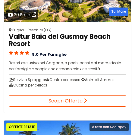
Sul Mare
20 Foto
Puglia - Peschici (FG)
Valtur Baia del Gusmay Beach
Resort
9.0 Per Famiglie
Resort esclusivo nel Gargano, a pochi passi dal mare, ideale
per famiglie e coppie che cercano relax e serenità.
Servizio Spiaggia
Centro benessere
Animali Ammessi
Cucina per celiaci
Scopri Offerta
OFFERTE ESTATE
A rate con
Scalapay