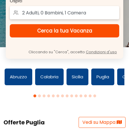
Ospiti
Cliccando su "Cerca", accetto
Condizioni d'uso
Abruzzo
Calabria
Sicilia
Puglia
Ca
Offerte Puglia
Vedi su Mappa