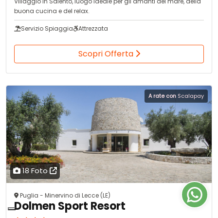
Villaggio in Salento, luogo ideale per gli amanti del mare, della
buona cucina e del relax.
Servizio Spiaggia
Attrezzata
Scopri Offerta
A rate con
Scalapay
18 Foto
Puglia - Minervino di Lecce (LE)
Dolmen Sport Resort