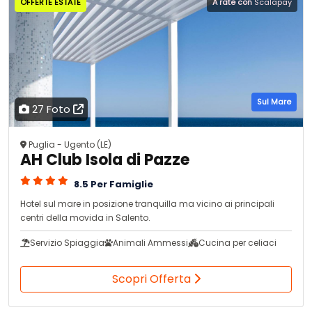
OFFERTE ESTATE
A rate con
Scalapay
Sul Mare
27 Foto
Puglia - Ugento (LE)
AH Club Isola di Pazze
8.5 Per Famiglie
Hotel sul mare in posizione tranquilla ma vicino ai principali
centri della movida in Salento.
Servizio Spiaggia
Animali Ammessi
Cucina per celiaci
Scopri Offerta