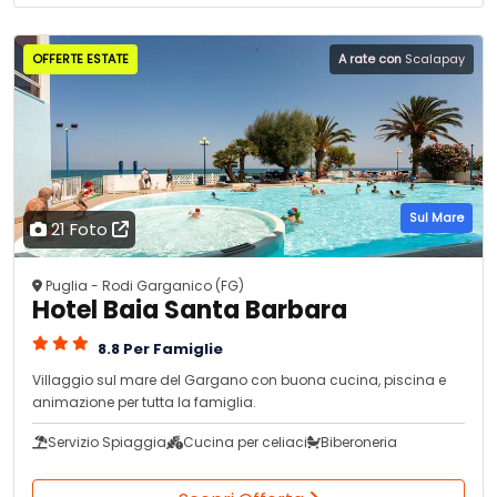
OFFERTE ESTATE
A rate con
Scalapay
Sul Mare
21 Foto
Puglia - Rodi Garganico (FG)
Hotel Baia Santa Barbara
8.8 Per Famiglie
Villaggio sul mare del Gargano con buona cucina, piscina e
animazione per tutta la famiglia.
Servizio Spiaggia
Cucina per celiaci
Biberoneria