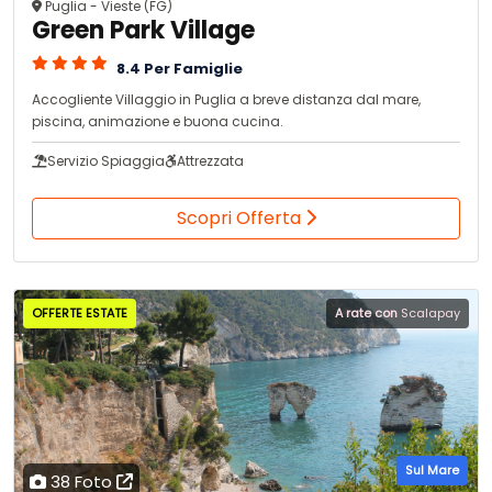
Puglia - Vieste (FG)
Green Park Village
8.4 Per Famiglie
Accogliente Villaggio in Puglia a breve distanza dal mare,
piscina, animazione e buona cucina.
Servizio Spiaggia
Attrezzata
Scopri Offerta
OFFERTE ESTATE
A rate con
Scalapay
Sul Mare
38 Foto