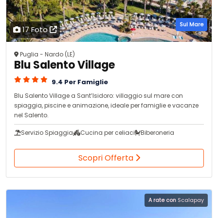
Sul Mare
17 Foto
Puglia - Nardo (LE)
Blu Salento Village
9.4 Per Famiglie
Blu Salento Village a Sant’Isidoro: villaggio sul mare con
spiaggia, piscine e animazione, ideale per famiglie e vacanze
nel Salento.
Servizio Spiaggia
Cucina per celiaci
Biberoneria
Scopri Offerta
A rate con
Scalapay