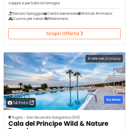
coppia e per tutta la famiglia.
Servizio Spiaggia
Centro benessere
Animali Ammessi
Cucina per celiaci
Biberoneria
Scopri Offerta
A rate con
Scalapay
Sul Mare
14 Foto
Puglia - San Nicandro Garganico (FG)
Cala del Principe Wild & Nature