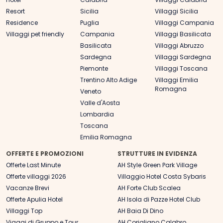
Resort
Sicilia
Villaggi Sicilia
Residence
Puglia
Villaggi Campania
Villaggi pet friendly
Campania
Villaggi Basilicata
Basilicata
Villaggi Abruzzo
Sardegna
Villaggi Sardegna
Piemonte
Villaggi Toscana
Trentino Alto Adige
Villaggi Emilia
Romagna
Veneto
Valle d'Aosta
Lombardia
Toscana
Emilia Romagna
OFFERTE E PROMOZIONI
STRUTTURE IN EVIDENZA
Offerte Last Minute
AH Style Green Park Village
Offerte villaggi 2026
Villaggio Hotel Costa Sybaris
Vacanze Brevi
AH Forte Club Scalea
Offerte Apulia Hotel
AH Isola di Pazze Hotel Club
Villaggi Top
AH Baia Di Dino
Viaggi di Gruppo e Tour
AH Corigliano Calabro