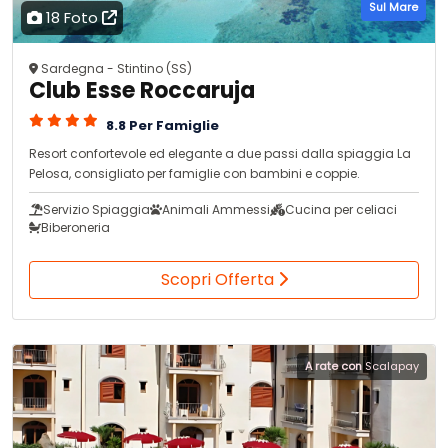
Sul Mare
18 Foto
Sardegna - Stintino (SS)
Club Esse Roccaruja
8.8 Per Famiglie
Resort confortevole ed elegante a due passi dalla spiaggia La
Pelosa, consigliato per famiglie con bambini e coppie.
Servizio Spiaggia
Animali Ammessi
Cucina per celiaci
Biberoneria
Scopri Offerta
A rate con
Scalapay