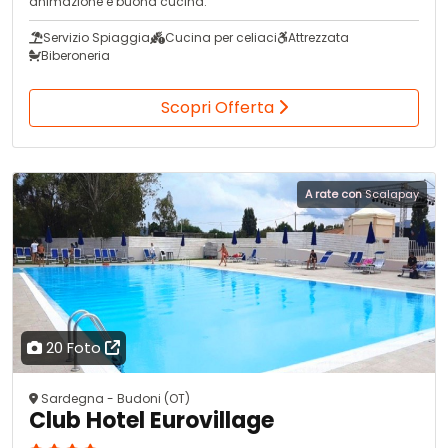
animazione e buona cucina.
Servizio Spiaggia
Cucina per celiaci
Attrezzata
Biberoneria
Scopri Offerta
A rate con
Scalapay
20 Foto
Sardegna - Budoni (OT)
Club Hotel Eurovillage