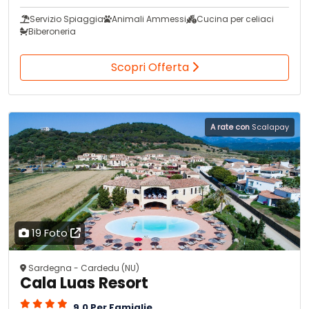
Servizio Spiaggia
Animali Ammessi
Cucina per celiaci
Biberoneria
Scopri Offerta
A rate con
Scalapay
19 Foto
Sardegna - Cardedu (NU)
Cala Luas Resort
9.0 Per Famiglie