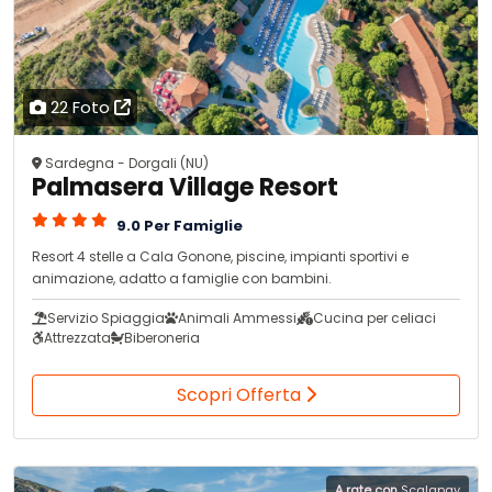
22 Foto
Sardegna - Dorgali (NU)
Palmasera Village Resort
9.0 Per Famiglie
Resort 4 stelle a Cala Gonone, piscine, impianti sportivi e
animazione, adatto a famiglie con bambini.
Servizio Spiaggia
Animali Ammessi
Cucina per celiaci
Attrezzata
Biberoneria
Scopri Offerta
A rate con
Scalapay