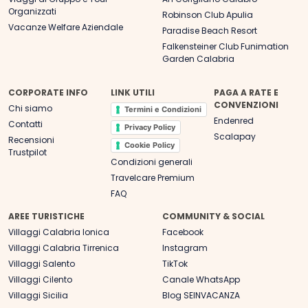
Organizzati
Robinson Club Apulia
Vacanze Welfare Aziendale
Paradise Beach Resort
Falkensteiner Club Funimation
Garden Calabria
CORPORATE INFO
LINK UTILI
PAGA A RATE E
CONVENZIONI
Chi siamo
Termini e Condizioni
Endenred
Contatti
Privacy Policy
Scalapay
Recensioni
Cookie Policy
Trustpilot
Condizioni generali
Travelcare Premium
FAQ
AREE TURISTICHE
COMMUNITY & SOCIAL
Villaggi Calabria Ionica
Facebook
Villaggi Calabria Tirrenica
Instagram
Villaggi Salento
TikTok
Villaggi Cilento
Canale WhatsApp
Villaggi Sicilia
Blog SEINVACANZA