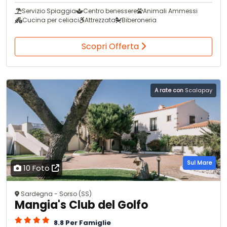
Servizio Spiaggia
Centro benessere
Animali Ammessi
Cucina per celiaci
Attrezzata
Biberoneria
Scopri Offerta
A rate con
Scalapay
Sul Mare
10 Foto
Sardegna - Sorso (SS)
Mangia's Club del Golfo
8.8 Per Famiglie