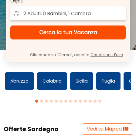
Ospiti
Cliccando su "Cerca", accetto
Condizioni d'uso
Abruzzo
Calabria
Sicilia
Puglia
Ca
Offerte Sardegna
Vedi su Mappa