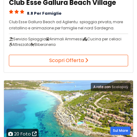
Club Esse Gallura Beach Village
8.8 Per Famiglie
Club Esse Gallura Beach ad Aglientu: spiaggia privata, mare
cristallino e animazione per famiglie nel nord Sardegna.
Servizio Spiaggia
Animali Ammessi
Cucina per celiaci
Attrezzata
Biberoneria
Scopri Offerta
A rate con
Scalapay
Sul Mare
20 Foto