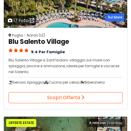
Sul Mare
17 Foto
Puglia - Nardo (LE)
Blu Salento Village
9.4 Per Famiglie
Blu Salento Village a Sant’Isidoro: villaggio sul mare con
spiaggia, piscine e animazione, ideale per famiglie e vacanze
nel Salento.
Servizio Spiaggia
Cucina per celiaci
Biberoneria
Scopri Offerta
OFFERTE ESTATE
A rate con
Scalapay