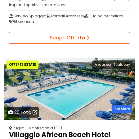
impianti sportivi e animazione.
Servizio Spiaggia
Animali Ammessi
Cucina per celiaci
Biberoneria
Scopri Offerta
OFFERTE ESTATE
A rate con
Scalapay
Sul Mare
20 Foto
Puglia - Manfredonia (FG)
Villaggio African Beach Hotel