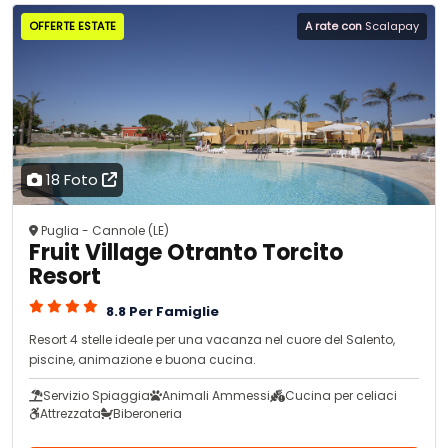
OFFERTE ESTATE
A rate con
Scalapay
18 Foto
Puglia - Cannole (LE)
Fruit Village Otranto Torcito
Resort
8.8 Per Famiglie
Resort 4 stelle ideale per una vacanza nel cuore del Salento,
piscine, animazione e buona cucina.
Servizio Spiaggia
Animali Ammessi
Cucina per celiaci
Attrezzata
Biberoneria