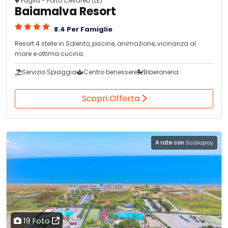
Puglia - Porto Cesareo (LE)
Baiamalva Resort
8.4 Per Famiglie
Resort 4 stelle in Salento, piscine, animazione, vicinanza al
mare e ottima cucina.
Servizio Spiaggia
Centro benessere
Biberoneria
Scopri Offerta
A rate con
Scalapay
19 Foto