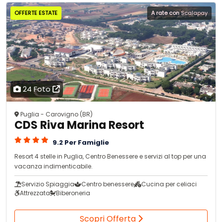
OFFERTE ESTATE
A rate con
Scalapay
24 Foto
Puglia - Carovigno (BR)
CDS Riva Marina Resort
9.2 Per Famiglie
Resort 4 stelle in Puglia, Centro Benessere e servizi al top per una
vacanza indimenticabile.
Servizio Spiaggia
Centro benessere
Cucina per celiaci
Attrezzata
Biberoneria
Scopri Offerta