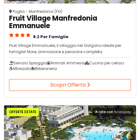
Puglia - Manfredonia (FG)
Fruit Village Manfredonia
Emmanuele
8.2 Per Famiglie
Fruit Village Emmanuele, il villaggio nel Gargano ideale per
famiglie! Mare, animazione e pensione completa.
Servizio Spiaggia
Animali Ammessi
Cucina per celiaci
Attrezzata
Biberoneria
Scopri Offerta
OFFERTE ESTATE
A rate con
Scalapay