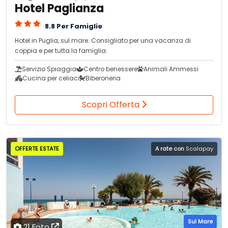
Hotel Paglianza
8.8 Per Famiglie
Hotel in Puglia, sul mare. Consigliato per una vacanza di
coppia e per tutta la famiglia.
Servizio Spiaggia
Centro benessere
Animali Ammessi
Cucina per celiaci
Biberoneria
Scopri Offerta
OFFERTE ESTATE
A rate con
Scalapay
Sul Mare
21 Foto