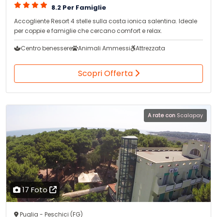
8.2 Per Famiglie
Accogliente Resort 4 stelle sulla costa ionica salentina. Ideale
per coppie e famiglie che cercano comfort e relax.
Centro benessere
Animali Ammessi
Attrezzata
Scopri Offerta
A rate con
Scalapay
17 Foto
Puglia - Peschici (FG)