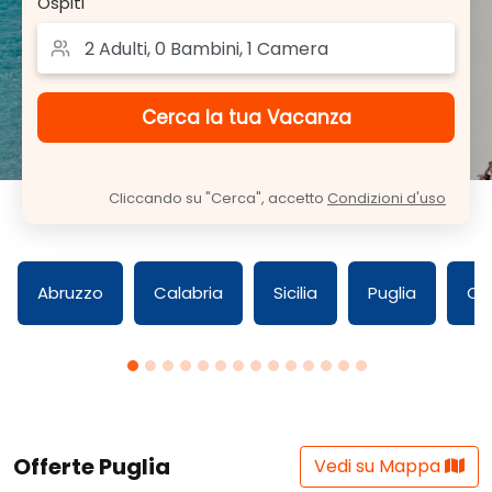
Ospiti
Cliccando su "Cerca", accetto
Condizioni d'uso
Abruzzo
Calabria
Sicilia
Puglia
Ca
Offerte Puglia
Vedi su Mappa