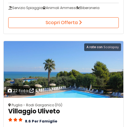
Servizio Spiaggia
Animali Ammessi
Biberoneria
Scopri Offerta
A rate con
Scalapay
22 Foto
Puglia - Rodi Garganico (FG)
Villaggio Uliveto
8.6 Per Famiglie