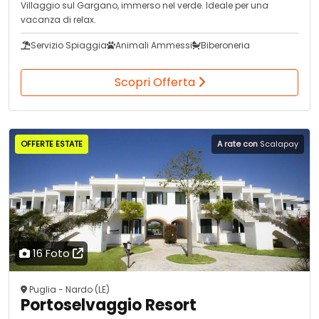
Villaggio sul Gargano, immerso nel verde. Ideale per una
vacanza di relax.
Servizio Spiaggia
Animali Ammessi
Biberoneria
Scopri Offerta
OFFERTE ESTATE
A rate con
Scalapay
16 Foto
Puglia - Nardo (LE)
Portoselvaggio Resort