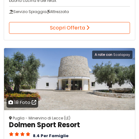
buona cucina e del relax.
Servizio Spiaggia
Attrezzata
Scopri Offerta
A rate con
Scalapay
18 Foto
Puglia - Minervino di Lecce (LE)
Dolmen Sport Resort
8.4 Per Famiglie