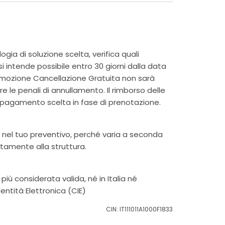
ia di soluzione scelta, verifica quali
i intende possibile entro 30 giorni dalla data
promozione Cancellazione Gratuita non sarà
 le penali di annullamento. Il rimborso delle
pagamento scelta in fase di prenotazione.
a nel tuo preventivo, perché varia a seconda
ttamente alla struttura.
iù considerata valida, né in Italia né
entità Elettronica (CIE)
CIN: IT111011A1000F1833