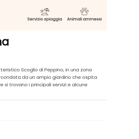
Servizio spiaggia
Animali ammessi
na
teristico Scoglio di Peppino, in una zona
 circondata da un ampio giardino che ospita
i trovano i principali servizi e alcune
zzato da una spiaggia chiara, un mare limpido
, palestra, padel, centro benessere con SPA. Il
 e a quindici chilometri da Villasimius.
a struttura, ed è raggiungibile a piedi con una
nte digradante, è attrezzata con ombrelloni e