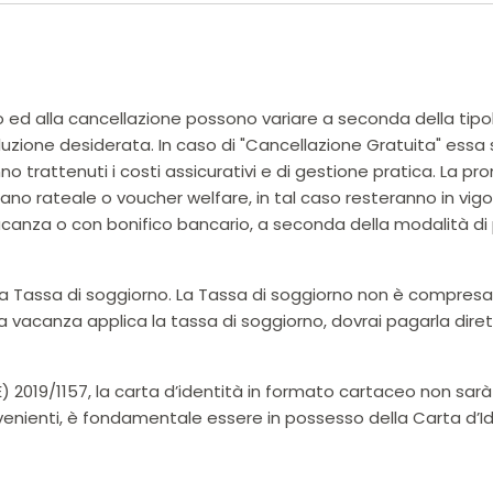
 ed alla cancellazione possono variare a seconda della tipolog
oluzione desiderata. In caso di "Cancellazione Gratuita" essa s
no trattenuti i costi assicurativi e di gestione pratica. La 
no rateale o voucher welfare, in tal caso resteranno in vigore
za o con bonifico bancario, a seconda della modalità di 
e la Tassa di soggiorno. La Tassa di soggiorno non è compres
ua vacanza applica la tassa di soggiorno, dovrai pagarla dire
2019/1157, la carta d’identità in formato cartaceo non sarà p
venienti, è fondamentale essere in possesso della Carta d’Id