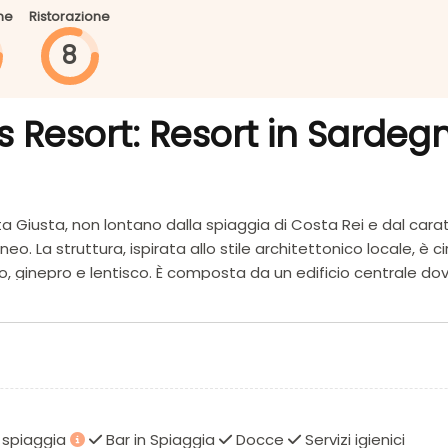
ne
Ristorazione
8
s Resort: Resort in Sardeg
ta Giusta, non lontano dalla spiaggia di Costa Rei e dal carat
o. La struttura, ispirata allo stile architettonico locale, è
ginepro e lentisco. È composta da un edificio centrale dove s
istribuite nella parte del giardino. Il paesaggio è caratteri
orisce il riposo. Tra i principali servizi il ristorante, piscina
 Rei, a una sessantina di chilometri dall’aeroporto di Cagliari
sta sul rinomato “Scoglio di Peppino”, dista circa 600 mt dall
o spiaggia
Bar in Spiaggia
Docce
Servizi igienici
 continuativo. Di sabbia bianca e fine, con un mare dolceme