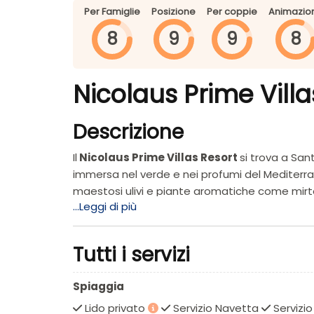
Per Famiglie
Posizione
Per coppie
Animazio
8
9
9
8
Nicolaus Prime Villa
Descrizione
Il
Nicolaus Prime Villas Resort
si trova a San
immersa nel verde e nei profumi del Mediterrane
maestosi ulivi e piante aromatiche come mirto, 
...Leggi di più
camere, mentre le restanti sistemazioni sono d
dai toni turchesi e un ambiente tranquillo che fav
resort si colloca a circa un chilometro da Costa
Tutti i servizi
SPIAGGIA
Spiaggia
Una delle più belle spiagge di Costa Rei con vi
Lido privato
Servizio Navetta
Servizi
piacevole passeggiata o golf car con servizio