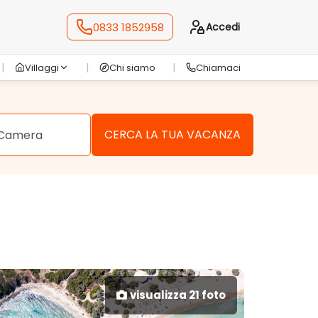
0833 1852958
Accedi
Villaggi
Chi siamo
Chiamaci
visualizza 21 foto