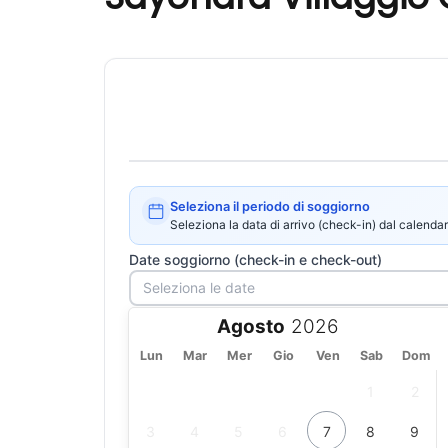
Seleziona il periodo di soggiorno
Seleziona la data di arrivo (check-in) dal calendar
Date soggiorno (check-in e check-out)
Agosto
Lun
Mar
Mer
Gio
Ven
Sab
Dom
1
2
3
4
5
6
7
8
9