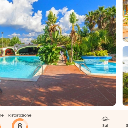
ne
Ristorazione
8
Sul
S