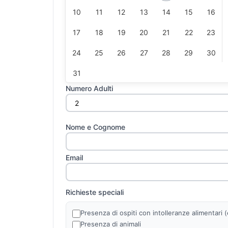
10
11
12
13
14
15
16
17
18
19
20
21
22
23
24
25
26
27
28
29
30
31
Numero Adulti
Nome e Cognome
Email
Richieste speciali
Presenza di ospiti con intolleranze alimentari (es
Presenza di animali