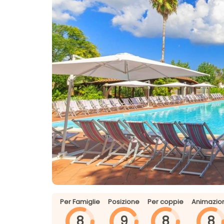
Per Famiglie
Posizione
Per coppie
Animazio
8
9
8
8