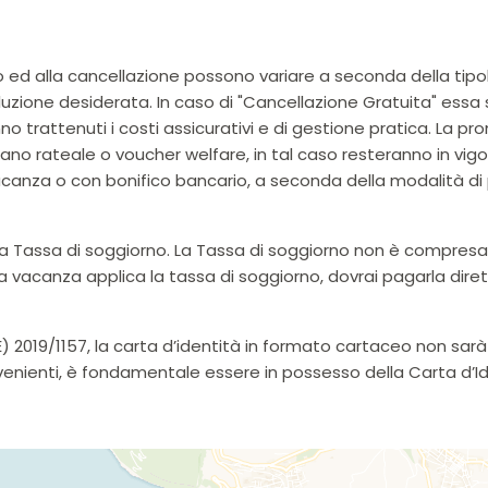
 ed alla cancellazione possono variare a seconda della tipolog
oluzione desiderata. In caso di "Cancellazione Gratuita" essa s
no trattenuti i costi assicurativi e di gestione pratica. La 
no rateale o voucher welfare, in tal caso resteranno in vigore
za o con bonifico bancario, a seconda della modalità di 
e la Tassa di soggiorno. La Tassa di soggiorno non è compres
ua vacanza applica la tassa di soggiorno, dovrai pagarla dire
2019/1157, la carta d’identità in formato cartaceo non sarà p
venienti, è fondamentale essere in possesso della Carta d’Id