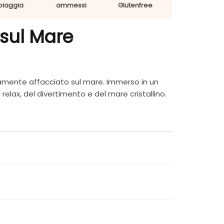
piaggia
ammessi
Glutenfree
 sul Mare
tamente affacciato sul mare. Immerso in un
relax, del divertimento e del mare cristallino.
 servizi completi e un’atmosfera accogliente.
nvolgente, buona ristorazione e una posizione
 Rosarno o Vibo Valentia, poi direzione
irca 80 km. La posizione consente escursioni
ente accessibile dalla struttura a 50 metri. Il