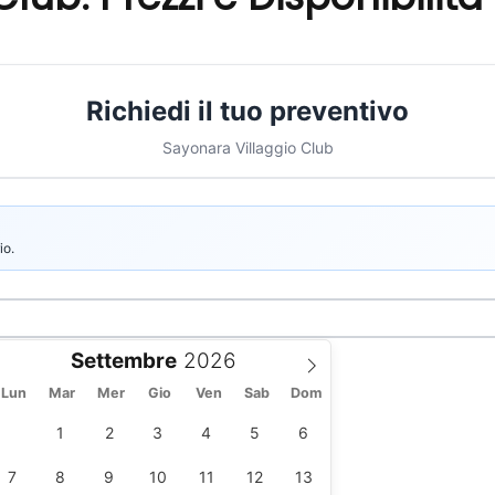
Richiedi il tuo preventivo
Sayonara Villaggio Club
io.
Settembre
Lun
Mar
Mer
Gio
Ven
Sab
Dom
1
2
3
4
5
6
7
8
9
10
11
12
13