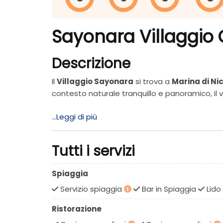
Sayonara Villaggio C
Descrizione
Il
Villaggio Sayonara
si trova a
Marina di Ni
contesto naturale tranquillo e panoramico, il vi
...Leggi di più
Perché sceglierlo
: il Villaggio Sayonara è l
Apprezzato da
famiglie, coppie e gruppi di
ideale per esplorare la Costa degli Dei e le bel
Tutti i servizi
Come raggiungerlo
: il villaggio è facilmente
Spiaggia
Nicotera Marina.
In treno:
stazione ferroviaria 
Servizio spiaggia
Bar in Spiaggia
Lido
verso Tropea, Capo Vaticano e altre località 
Ristorazione
Spiaggia e lido
: Il Villaggio Sayonara dispone