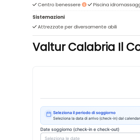
alcune bevande alcoliche (1 amaro locale ed 1 li
Centro benessere
Piscina idromassag
A pagamento
: bevande alcoliche non elencate
previsto o indicato nel trattamento.
Sistemazioni
Attrezzate per diversamente abili
ANIMAZIONE
Un palinsesto di intrattenimento e appuntame
Valtur Calabria Il C
indimenticabile. Attività sportive, tornei, corsi
piccoli, ci pensa il Team Valturland che si pre
Club 6 – 11 anni. Divertimento, sfide, spettacoli,
loro dimensione ideale al Valtur Tribe, in com
Seleziona il periodo di soggiorno
Seleziona la data di arrivo (check-in) dal calendar
Date soggiorno (check-in e check-out)