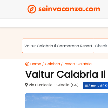
Home
/
Calabria
/
Resort Calabria
Valtur Calabria 
Via Fiumicello - Grisolia (CS)
A meno di 1 K