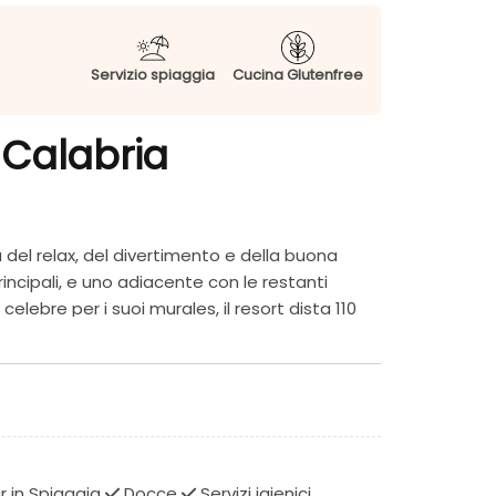
Servizio spiaggia
Cucina Glutenfree
 Calabria
 del relax, del divertimento e della buona
principali, e uno adiacente con le restanti
elebre per i suoi murales, il resort dista 110
a spiaggia di sabbia e ghiaia. E’ attrezzato con
passo stradale o con un trenino ad orario
r in Spiaggia
Docce
Servizi igienici
Le stanze, funzionali e confortevoli, sono