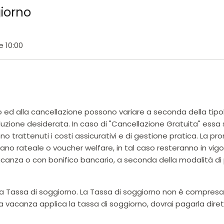
giorno
e 10:00
 ed alla cancellazione possono variare a seconda della tipolog
oluzione desiderata. In caso di "Cancellazione Gratuita" essa s
no trattenuti i costi assicurativi e di gestione pratica. La 
no rateale o voucher welfare, in tal caso resteranno in vigore
za o con bonifico bancario, a seconda della modalità di 
e la Tassa di soggiorno. La Tassa di soggiorno non è compres
ua vacanza applica la tassa di soggiorno, dovrai pagarla dire