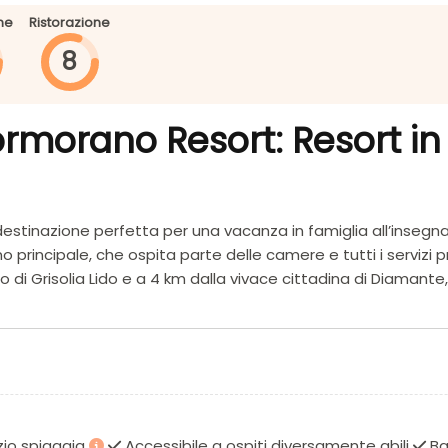
ne
Ristorazione
8
ormorano Resort: Resort in
destinazione perfetta per una vacanza in famiglia all’insegna
uno principale, che ospita parte delle camere e tutti i servizi 
 di Grisolia Lido e a 4 km dalla vivace cittadina di Diamante, c
l villaggio, è situato a 500 mt circa dalla struttura su un’ampi
on servizio a buffet, raggiungibile a piedi attraverso un sotto
à di sedia Job per persone con difficoltà motorie.
zio spiaggia
Accessibile a ospiti diversamente abili
Ba
e con camere e servizi, e uno adiacente con camere aggiuntive. 