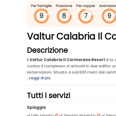
Per Famiglie
Posizione
Per coppie
Animazio
9
8
7
9
Valtur Calabria Il C
Descrizione
Il
Valtur Calabria Il Cormorano Resort
è la 
cucina. Il complesso si articola in due edifici: 
sistemazioni. Situato a soli 600 metri dal centro
...Leggi di più
km dall’aeroporto di Lamezia Terme.
SPIAGGIA
Il lido, riservato esclusivamente agli ospiti de
Tutti i servizi
ombrelloni, lettini, chiosco bar e ristorante c
continuato (dalle 8:00 alle 19:30). Disponibilit
Spiaggia
SISTEMAZIONI
Lido privato
Servizio Navetta
Servi
Il resort si divide in due corpi: uno principal