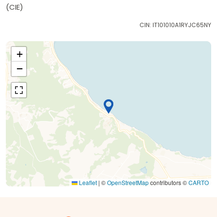
(CIE)
CIN: IT101010A1RYJC65NY
+
−
Leaflet
|
©
OpenStreetMap
contributors ©
CARTO