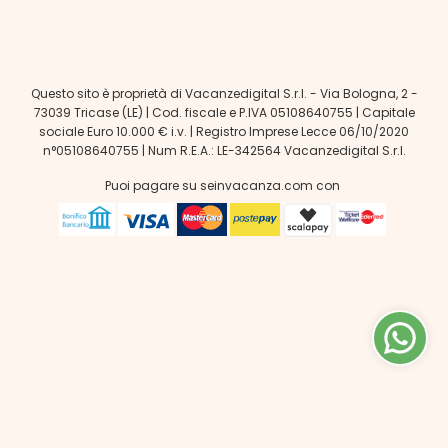
Questo sito è proprietà di Vacanzedigital S.r.l. - Via Bologna, 2 -
73039 Tricase (LE) | Cod. fiscale e P.IVA 05108640755 | Capitale
sociale Euro 10.000 € i.v. | Registro Imprese Lecce 06/10/2020
n°05108640755 | Num R.E.A.: LE-342564 Vacanzedigital S.r.l.
Puoi pagare su seinvacanza.com con