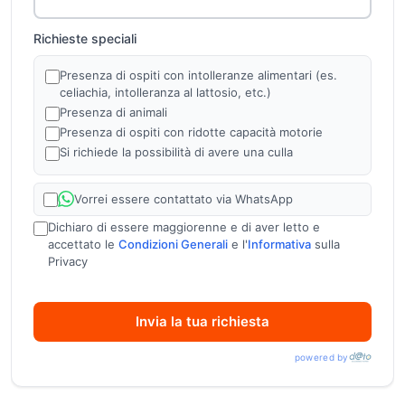
una community con sport e sfide avvincenti.
Parcheggio
esterno privato, non custodito e
Wi-Fi
Richieste speciali
gratuito nelle aree comuni.
LA QUOTA NON INCLUDE
Presenza di ospiti con intolleranze alimentari (es.
Tassa di soggiorno:
2 € a persona al giorno a partire
celiachia, intolleranza al lattosio, etc.)
dai 15 anni.
Presenza di animali
Contributo infant 0/3 anni n.c
.: obbligatorio da pagare
Presenza di ospiti con ridotte capacità motorie
in loco, 20 € al giorno, include utilizzo biberoneria con
Si richiede la possibilità di avere una culla
alimenti forniti (vedi dettaglio sotto).
Servizio spiaggia prime file: 1° e 2° fila
100 € a
Vorrei essere contattato via WhatsApp
settimana da pagare in loco, su richiesta ed a
Dichiaro di essere maggiorenne e di aver letto e
disponibilità limitata.
accettato le
Condizioni Generali
e l'
Informativa
sulla
Tessera Club:
obbligatoria da pagare in loco, 56 € a
Privacy
persona a settimana a partire dai 3 anni. Include:
utilizzo
dei campi sportivi, spettacoli diurni e serali. Servizio
Invia la tua richiesta
spiaggia con ombrellone e 2 lettini per camera a partire
dalla terza fila.
powered by