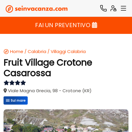
FAI UN PREVENTIVO
Home
/
Calabria
/
Villaggi Calabria
Fruit Village Crotone
Casarossa
Viale Magna Grecia, 98 - Crotone (KR)
Sul mare