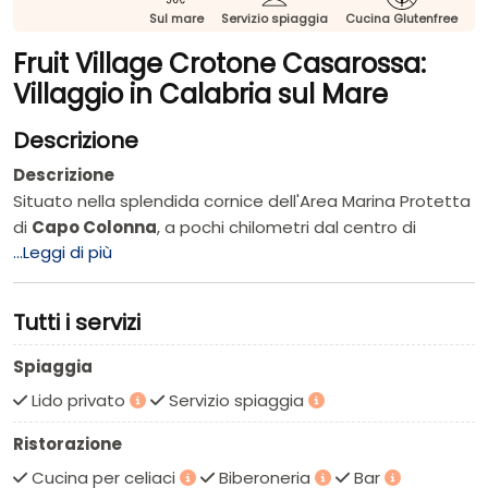
Sul mare
Servizio spiaggia
Cucina Glutenfree
Fruit Village Crotone Casarossa:
Villaggio in Calabria sul Mare
Descrizione
Descrizione
Situato nella splendida cornice dell'Area Marina Protetta
di
Capo Colonna
, a pochi chilometri dal centro di
...Leggi di più
Crotone
, il
Fruit Village
Casarossa
è la scelta
perfetta per una vacanza in
Calabria
. Immerso nel
verde e affacciato direttamente sul mare, offre
Tutti i servizi
spiaggia privata, piscine e un ricco programma di
animazione. Ideale per famiglie e coppie che cercano
Spiaggia
relax e divertimento sulla costa ionica.
Lido privato
Servizio spiaggia
Perché sceglierlo: Fruit Village Casarossa Beach
Club
è uno dei villaggi turistici più apprezzati della costa
Ristorazione
ionica calabrese per la sua posizione invidiabile. Sorge
Cucina per celiaci
Biberoneria
Bar