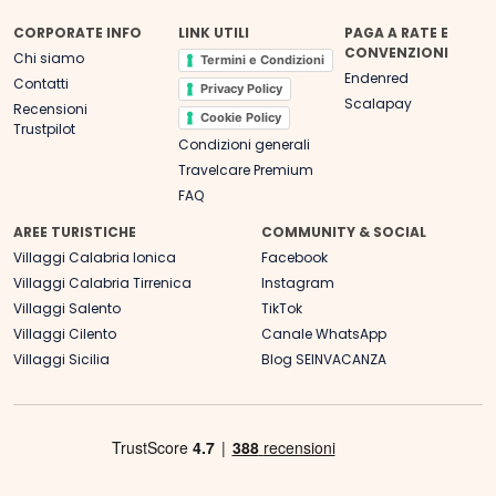
CORPORATE INFO
LINK UTILI
PAGA A RATE E
CONVENZIONI
Chi siamo
Termini e Condizioni
Endenred
Contatti
Privacy Policy
Scalapay
Recensioni
Cookie Policy
Trustpilot
Condizioni generali
Travelcare Premium
FAQ
AREE TURISTICHE
COMMUNITY & SOCIAL
Villaggi Calabria Ionica
Facebook
Villaggi Calabria Tirrenica
Instagram
Villaggi Salento
TikTok
Villaggi Cilento
Canale WhatsApp
Villaggi Sicilia
Blog SEINVACANZA