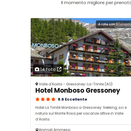
Il momento migliore per prenota
A rate con
Scalapa
14 Foto
Valle d'Aosta - Gressoney-La-Trinite (AO)
Hotel Monboso Gressoney
8.6 Eccellente
Hotel La Trinité Monboso a Gressoney: trekking, sci e
natura sul Monte Rosa per vacanze attive in Valle
d’Aosta.
Animali Ammessi