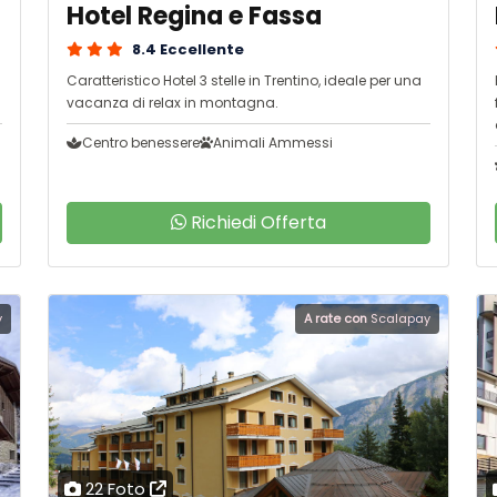
Hotel Regina e Fassa
8.4 Eccellente
Caratteristico Hotel 3 stelle in Trentino, ideale per una
vacanza di relax in montagna.
Centro benessere
Animali Ammessi
Richiedi Offerta
y
A rate con
Scalapay
22 Foto