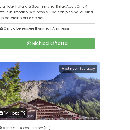
Blu Hotel Natura & Spa Trentino: Relax Adult Only 4
stelle in Trentino. Wellness & Spa con piscina, cucina
tipica, vicino piste da sci.
Centro benessere
Animali Ammessi
Richiedi Offerta
A rate con
Scalapay
14 Foto
Veneto - Rocca Pietore (BL)