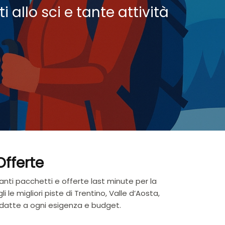
i allo sci e tante attività
Offerte
nti pacchetti e offerte last minute per la
le migliori piste di Trentino, Valle d’Aosta,
ù adatte a ogni esigenza e budget.